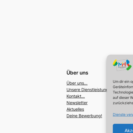
Über uns
Um dir ein 
Über uns…
Geräteinfor
Unsere Dienstleistungen…
Technologie
Kontakt…
auf dieser W
Newsletter
zurückziehs
Aktuelles
Dienste ver
Deine Bewerbung!
Akz