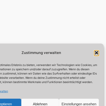
Zustimmung verwalten
Kontakt und Info
Social
optimales Erlebnis zu bieten, verwenden wir Technologien wie Cookies, um
Datenschutz
Facebook
mationen zu speichern und/oder darauf zuzugreifen. Wenn du diesen
Instagram
Impressum
n zustimmst, können wir Daten wie das Surfverhalten oder eindeutige IDs
Kontaktformular
ebsite verarbeiten. Wenn du deine Zustimmung nicht erteilst oder
Cookie-Richtlinie (EU)
t, können bestimmte Merkmale und Funktionen beeinträchtigt werden.
walten
eptieren
Ablehnen
Einstellungen ansehen