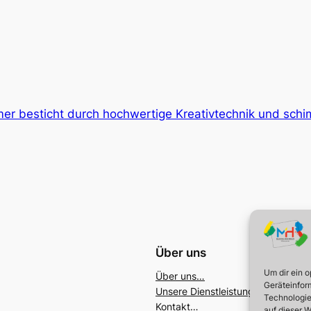
er besticht durch hochwertige Kreativtechnik und schi
Über uns
Um dir ein 
Über uns…
Geräteinfor
Unsere Dienstleistungen…
Technologie
Kontakt…
auf dieser W