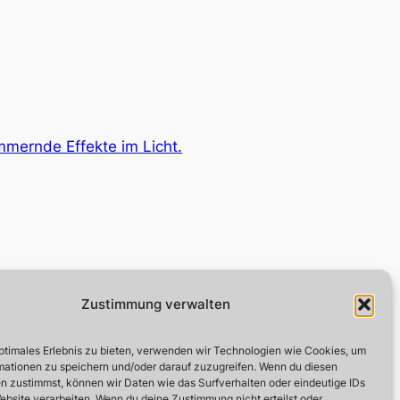
mmernde Effekte im Licht.
Zustimmung verwalten
Kontakt und Info
Social
optimales Erlebnis zu bieten, verwenden wir Technologien wie Cookies, um
Datenschutz
Facebook
mationen zu speichern und/oder darauf zuzugreifen. Wenn du diesen
Instagram
Impressum
n zustimmst, können wir Daten wie das Surfverhalten oder eindeutige IDs
Kontaktformular
ebsite verarbeiten. Wenn du deine Zustimmung nicht erteilst oder