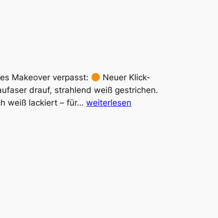
tes Makeover verpasst:
Neuer Klick-
ufaser drauf, strahlend weiß gestrichen.
Neues
h weiß lackiert – für…
weiterlesen
Leben
für
Flur
&
Bad